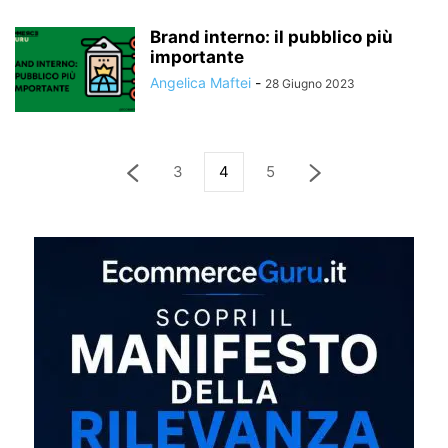
Brand interno: il pubblico più
importante
Angelica Maftei
-
28 Giugno 2023
3
4
5