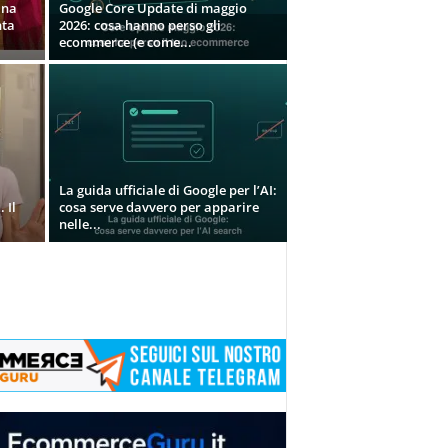
ina
Google Core Update di maggio
nta
2026: cosa hanno perso gli
ecommerce (e come...
La guida ufficiale di Google per l’AI:
 Il
cosa serve davvero per apparire
nelle...