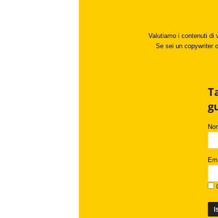
Valutiamo i contenuti di 
Se sei un copywriter o 
T
g
No
Ema
C