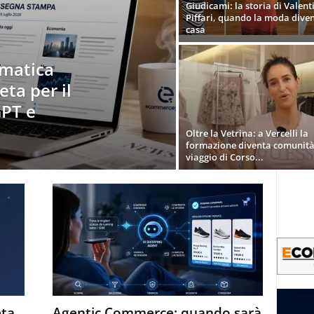
Giudicami: la storia di Valent
Piffari, quando la moda dive
casa
matica
eta per il
PT e
Oltre la Vetrina: a Vercelli la
formazione diventa comunità.
viaggio di Corso...
eta
Agentic Commerce: quando sarà