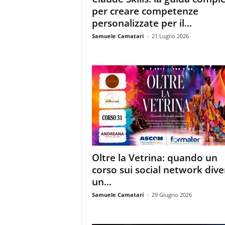
i
per creare competenze
s
personalizzate per il...
t
i
Samuele Camatari
-
21 Luglio 2026
d
e
l
l
'
e
-
c
o
m
m
Oltre la Vetrina: quando un
e
corso sui social network div
r
un...
c
e
Samuele Camatari
-
29 Giugno 2026