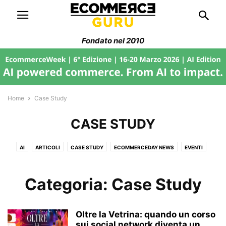
Fondato nel 2010
Home
Case Study
CASE STUDY
AI
ARTICOLI
CASE STUDY
ECOMMERCEDAY NEWS
EVENTI
FILIERA ECOMMERCE
FORMAZIONE
GEO-SEO-AI
GUIDE
IN EVIDENZA
INTELLIGENZA ARTIFICIALE
INTERVISTA
Categoria: Case Study
LEAN THINKING
MANAGEMENT
MARKETPLACE
NEWS
PAGAMENTI
SENZA CATEGORIA
SEO & GEO/AEO
Oltre la Vetrina: quando un corso
SOCIAL & CONVERSATIONAL COMMERCE
SOSTENIBILITÀ
sui social network diventa un...
STORIE DI AZIENDE ITALIANE
STRATEGIE WEB DESIGN
STRUMENTI