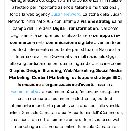
Manager eclettico, dopo 15 anni di consulenza IT in Italia e
all’estero per importanti aziende italiane e multinazionali,
fonda la web agency
Jusan Network.
La storia della Jusan
Network inizia nel 2005 con un’ampia
visione strategica
nel
campo del IT e della
Digital Transformation
. Nel corso
degli anni si è sempre più focalizzata nello
sviluppo di e-
commerce
e nella
comunicazione digitale
diventando un
punto di riferimento importante per Istituzioni Nazionali e
Internazionali, Enti Governativi e multinazionali. Oggi
all’avanguardia anche per quanto riguarda discipline come
Graphic Design
,
Branding
,
Web Marketing
,
Social Media
Marketing
,
Content Marketing
,
sviluppo e strategie SEO
,
formazione
e
organizzazione d’eventi
. Insieme a
EcommerceDay
e EcommerceGuru, l’innovativo magazine
online dedicato al commercio elettronico, punto di
riferimento importante per chi vuole dedicarsi alla vendita
online, Samuele Camatari crea l’Accademia dell’eCommerce,
una scuola che offre numerosi corsi di formazione sul web
marketing e sulla vendita online. Samuele Camatari è