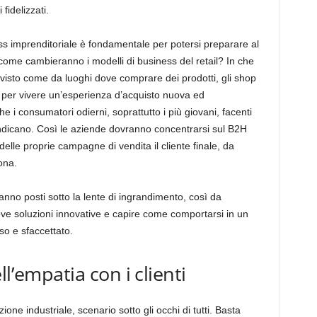
 fidelizzati.
ness imprenditoriale è fondamentale per potersi preparare al
ome cambieranno i modelli di business del retail? In che
isto come da luoghi dove comprare dei prodotti, gli shop
ro per vivere un’esperienza d’acquisto nuova ed
 i consumatori odierni, soprattutto i più giovani, facenti
ndicano. Così le aziende dovranno concentrarsi sul B2H
lle proprie campagne di vendita il cliente finale, da
ona.
anno posti sotto la lente di ingrandimento, così da
ove soluzioni innovative e capire come comportarsi in un
o e sfaccettato.
l’empatia con i clienti
ione industriale, scenario sotto gli occhi di tutti. Basta