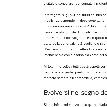
digitale e convertire i consumatori in clienti
Interrogarsi sugli sviluppi futuri del busi
meglio. Le domande in gioco sono tante: c
modo evolveranno i negozi? Abbiamo già v
siano diventati presto dei punti di incont
emotivamente coinvolgente. Ed è quello che
parte della generazione Z vogliono e rive
(Business to Human), mettendo al centro de
intendere sia come risorsa sia come pers
All’EcommerceDay tutti questi aspetti verr
permettere ai partecipanti di scorgere nu
mercato sempre più competitivo, compless
Evolversi nel segno del
Siamo infatti nel mezzo della quarta rivoluz