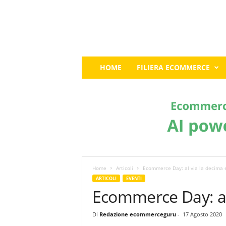
E
HOME
FILIERA ECOMMERCE
c
o
m
m
e
r
c
e
G
u
Home
Articoli
Ecommerce Day: al via la decima 
r
ARTICOLI
EVENTI
u
Ecommerce Day: al
:
I
Di
Redazione ecommerceguru
-
17 Agosto 2020
l