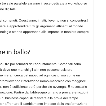
Le tre sale parallele saranno invece dedicate a workshop su
ne digitale.
ontenuti. Quest’anno, infatti, l’evento non si concentrerà
ere e approfondire tutti gli argomenti attinenti al mondo
tecnologie stanno apportando alle imprese in maniera sempre
e in ballo?
i tre poli tematici dell’appuntamento. Come tali sono
e là dove uno manchi gli altri non possono esistere.
me mera ricerca del nuovo ad ogni costo, ma come un
, promuovendo l’interazione uomo-macchina con maggiore
, non è sufficiente però perché ciò avvenga. È necessario
l’emozione. Partire dal fabbisogno umano a provare emozioni
e di business capaci di resistere alla prova del tempo.
er affrontare il cambiamento imposto dalla trasformazione