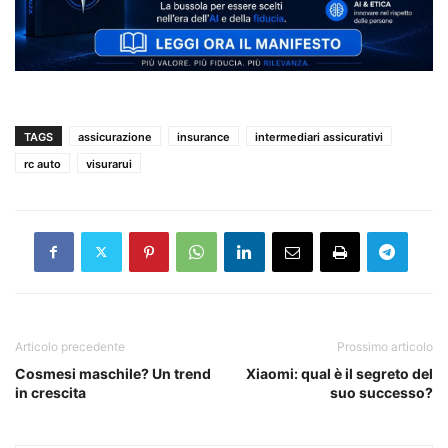
TAGS
assicurazione
insurance
intermediari assicurativi
rc auto
visurarui
Articolo precedente
Prossimo articolo
Cosmesi maschile? Un trend
Xiaomi: qual è il segreto del
in crescita
suo successo?