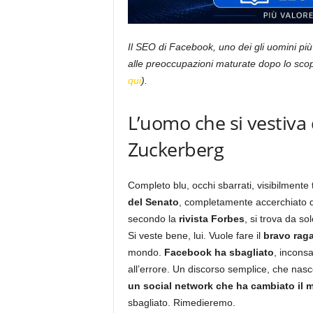
Il SEO di Facebook, uno dei gli uomini più
alle preoccupazioni maturate dopo lo scop
qui
).
L’uomo che si vestiva d
Zuckerberg
Completo blu, occhi sbarrati, visibilmente
del Senato
, completamente accerchiato d
secondo la
rivista Forbes
, si trova da so
Si veste bene, lui. Vuole fare il
bravo rag
mondo.
Facebook ha sbagliato
, incons
all’errore. Un discorso semplice, che na
un social network che ha cambiato il
sbagliato. Rimedieremo.