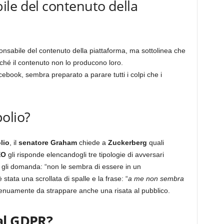
le del contenuto della
sabile del contenuto della piattaforma, ma sottolinea che
é il contenuto non lo producono loro.
ebook, sembra preparato a parare tutti i colpi che i
olio?
lio
, il
senatore Graham
chiede a
Zuckerberg
quali
EO
gli risponde elencandogli tre tipologie di avversari
 e gli domanda: “non le sembra di essere in un
stata una scrollata di spalle e la frase: “
a me non sembra
ngenuamente da strappare anche una risata al pubblico.
al GDPR?