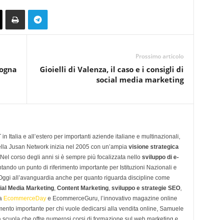
Prossimo articolo
sogna
Gioielli di Valenza, il caso e i consigli di
social media marketing
n Italia e all’estero per importanti aziende italiane e multinazionali,
ella Jusan Network inizia nel 2005 con un’ampia
visione strategica
 Nel corso degli anni si è sempre più focalizzata nello
sviluppo di e-
tando un punto di riferimento importante per Istituzioni Nazionali e
. Oggi all’avanguardia anche per quanto riguarda discipline come
ial Media Marketing
,
Content Marketing
,
sviluppo e strategie SEO
,
 a
EcommerceDay
e EcommerceGuru, l’innovativo magazine online
imento importante per chi vuole dedicarsi alla vendita online, Samuele
scuola che offre numerosi corsi di formazione sul web marketing e