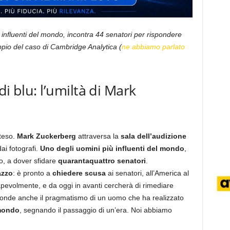
 influenti del mondo, incontra 44 senatori per rispondere
pio del caso di Cambridge Analytica (
ne abbiamo parlato
i blu: l’umiltà di Mark
 teso.
Mark Zuckerberg
attraversa la
sala dell’audizione
ai fotografi.
Uno degli uomini più influenti del mondo
,
lo, a dover sfidare
quarantaquattro senatori
.
azzo
: è pronto a
chiedere scusa
ai senatori, all’America al
apevolmente, e da oggi in avanti cercherà di rimediare
sconde anche il pragmatismo di un uomo che ha realizzato
 mondo
, segnando il passaggio di un’era. Noi abbiamo