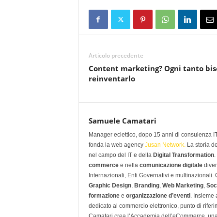
Articolo precedente
Content marketing? Ogni tanto bi
reinventarlo
Samuele Camatari
Manager eclettico, dopo 15 anni di consulenza IT i
fonda la web agency
Jusan Network.
La storia d
nel campo del IT e della
Digital Transformation
.
commerce
e nella
comunicazione digitale
diven
Internazionali, Enti Governativi e multinazionali
Graphic Design
,
Branding
,
Web Marketing
,
Soc
formazione
e
organizzazione d’eventi
. Insieme
dedicato al commercio elettronico, punto di rifer
Camatari crea l’Accademia dell’eCommerce, una 