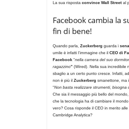
La sua risposta
convince Wall Street
al 
Facebook cambia la su
fin di bene!
Quando parla,
Zuckerberg
guarda i
sena
umile è infatti l’immagine che il
CEO di F
Facebook
“
nella camera del suo dormitorio
ragazzino
”
(Wired). Nella sua incredibile
sbaglio a un certo punto cresce. Infatti, 
non è più il
Zuckerberg
smanettone, ma i
“
Non basta realizzare strumenti, bisogna ch
Che sia il messaggio più bello del mondo, n
che la tecnologia ha di cambiare il mondo
vero? Cosa risponde il CEO in merito alle
Cambridge Analytica?