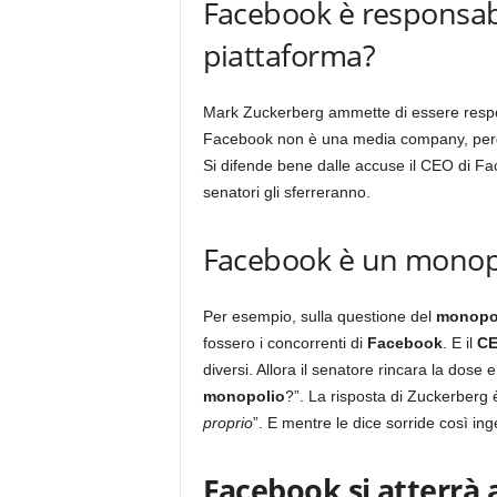
Facebook è responsabi
piattaforma?
Mark Zuckerberg ammette di essere respon
Facebook non è una media company, perch
Si difende bene dalle accuse il CEO di Fac
senatori gli sferreranno.
Facebook è un monop
Per esempio, sulla questione del
monopo
fossero i concorrenti di
Facebook
. E il
C
diversi. Allora il senatore rincara la dose
monopolio
?”. La risposta di Zuckerberg è 
proprio
”. E mentre le dice sorride così i
Facebook si atterrà 