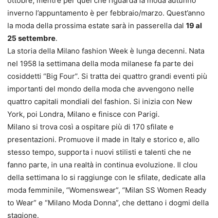
ottobre, mentre per quel che riguarda la moda autunno
inverno l’appuntamento è per febbraio/marzo. Quest’anno
la moda della prossima estate sarà in passerella dal
19 al
25 settembre
.
La storia della Milano fashion Week è lunga decenni. Nata
nel 1958 la settimana della moda milanese fa parte dei
cosiddetti “Big Four”. Si tratta dei quattro grandi eventi più
importanti del mondo della moda che avvengono nelle
quattro capitali mondiali del fashion. Si inizia con New
York, poi Londra, Milano e finisce con Parigi.
Milano si trova così a ospitare più di 170 sfilate e
presentazioni. Promuove il made in Italy e storico e, allo
stesso tempo, supporta i nuovi stilisti e talenti che ne
fanno parte, in una realtà in continua evoluzione. Il clou
della settimana lo si raggiunge con le sfilate, dedicate alla
moda femminile, “Womenswear”, “Milan SS Women Ready
to Wear” e “Milano Moda Donna”, che dettano i dogmi della
stagione.