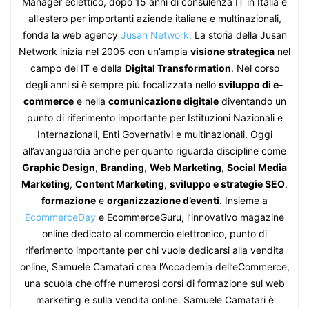
Manager eclettico, dopo 15 anni di consulenza IT in Italia e
all’estero per importanti aziende italiane e multinazionali,
fonda la web agency
Jusan Network.
La storia della Jusan
Network inizia nel 2005 con un’ampia
visione strategica
nel
campo del IT e della
Digital Transformation
. Nel corso
degli anni si è sempre più focalizzata nello
sviluppo di e-
commerce
e nella
comunicazione digitale
diventando un
punto di riferimento importante per Istituzioni Nazionali e
Internazionali, Enti Governativi e multinazionali. Oggi
all’avanguardia anche per quanto riguarda discipline come
Graphic Design
,
Branding
,
Web Marketing
,
Social Media
Marketing
,
Content Marketing
,
sviluppo e strategie SEO
,
formazione
e
organizzazione d’eventi
. Insieme a
EcommerceDay
e EcommerceGuru, l’innovativo magazine
online dedicato al commercio elettronico, punto di
riferimento importante per chi vuole dedicarsi alla vendita
online, Samuele Camatari crea l’Accademia dell’eCommerce,
una scuola che offre numerosi corsi di formazione sul web
marketing e sulla vendita online. Samuele Camatari è