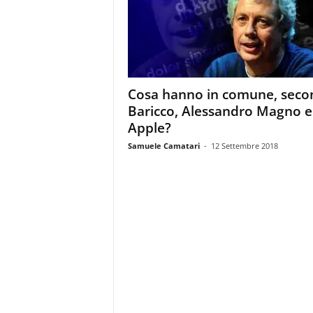
m
a
g
a
z
i
Cosa hanno in comune, seco
n
Baricco, Alessandro Magno e
e
d
Apple?
e
Samuele Camatari
-
12 Settembre 2018
i
p
r
o
f
e
s
s
i
o
n