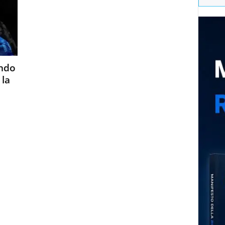
ndo
 la