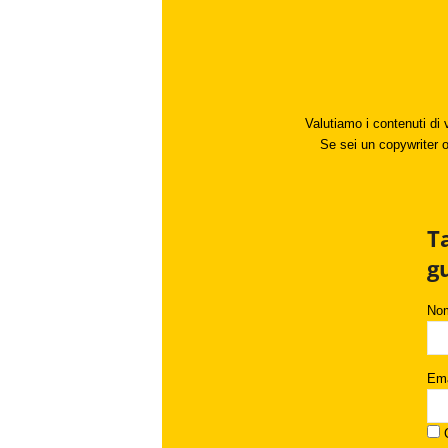
Valutiamo i contenuti di 
Se sei un copywriter o 
T
g
No
Ema
C