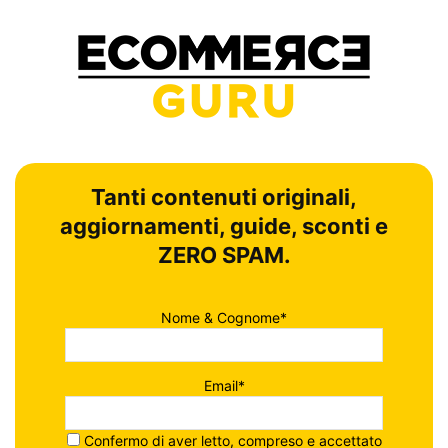
Tanti contenuti originali,
aggiornamenti, guide, sconti e
ZERO SPAM.
Nome & Cognome*
Email*
Confermo di aver letto, compreso e accettato