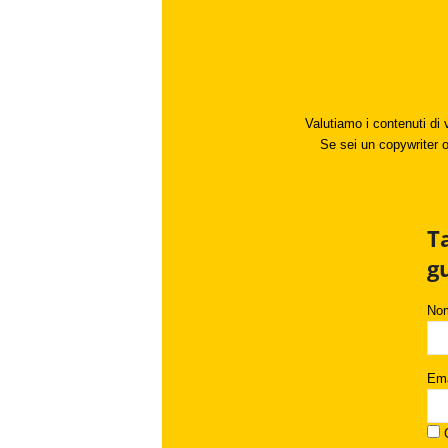
Valutiamo i contenuti di 
Se sei un copywriter o 
T
g
No
Ema
C