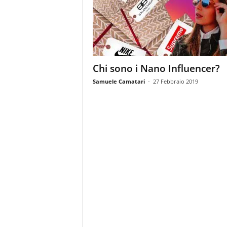
m
a
g
a
z
i
Chi sono i Nano Influencer?
n
e
Samuele Camatari
-
27 Febbraio 2019
d
e
i
p
r
o
f
e
s
s
i
o
n