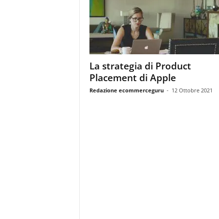
m
a
g
a
z
i
La strategia di Product
n
Placement di Apple
e
d
Redazione ecommerceguru
-
12 Ottobre 2021
e
i
p
r
o
f
e
s
s
i
o
n