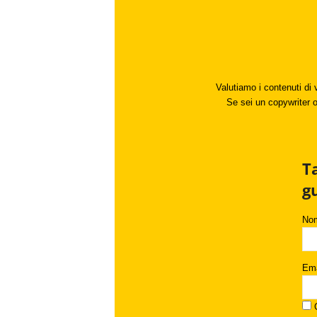
Valutiamo i contenuti di 
Se sei un copywriter o 
T
g
No
Ema
C