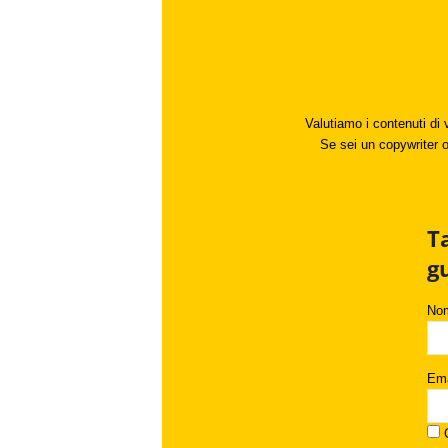
Valutiamo i contenuti di 
Se sei un copywriter o 
T
g
No
Ema
C