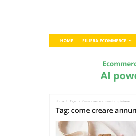
E
HOME
FILIERA ECOMMERCE
c
o
m
m
e
r
c
e
G
u
Home
Tags
Come creare annunci su pinterest
r
Tag: come creare annunc
u
:
I
l