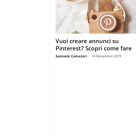
m
a
g
a
z
i
Vuoi creare annunci su
n
Pinterest? Scopri come fare
e
d
Samuele Camatari
-
14 Novembre 2019
e
i
p
r
o
f
e
s
s
i
o
n