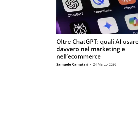
m
a
g
a
z
i
Oltre ChatGPT: quali AI usar
n
davvero nel marketing e
e
d
nell’ecommerce
e
Samuele Camatari
-
24 Marzo 2026
i
p
r
o
f
e
s
s
i
o
n