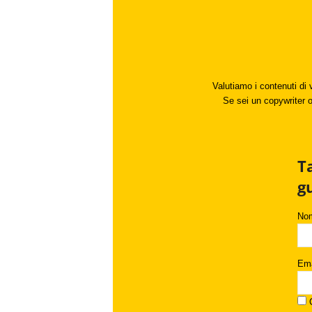
Valutiamo i contenuti di 
Se sei un copywriter o 
T
g
No
Ema
C