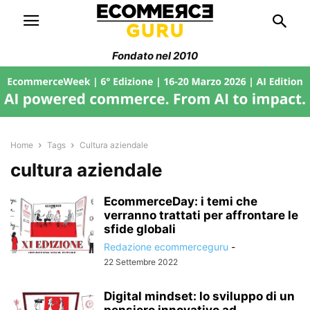
Fondato nel 2010
Home
Tags
Cultura aziendale
cultura aziendale
EcommerceDay: i temi che
verranno trattati per affrontare le
sfide globali
Redazione ecommerceguru
-
22 Settembre 2022
Digital mindset: lo sviluppo di un
pensiero innovativo ad