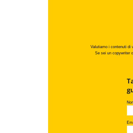
Valutiamo i contenuti di 
Se sei un copywriter o 
T
g
No
Ema