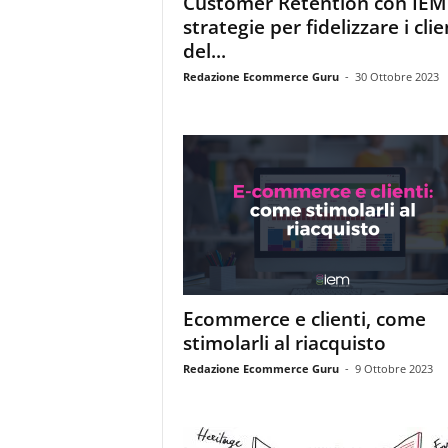
Customer Retention con IEM:
i
strategie per fidelizzare i clie
s
t
del...
i
Redazione Ecommerce Guru
-
30 Ottobre 2023
d
e
l
l
'
e
-
c
o
m
m
Ecommerce e clienti, come
e
stimolarli al riacquisto
r
c
Redazione Ecommerce Guru
-
9 Ottobre 2023
e