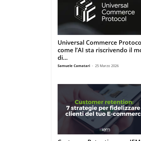
m
a
g
a
z
i
Universal Commerce Protoco
n
come l’AI sta riscrivendo il 
e
d
di...
e
Samuele Camatari
-
25 Marzo 2026
i
p
r
o
f
e
s
s
i
o
n