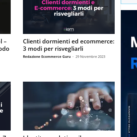
l –
Clienti dormienti ed ecommerce:
modo
3 modi per risvegliarli
Redazione Ecommerce Guru
-
29 Novembre 2023