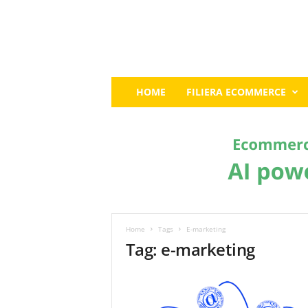
E
HOME
FILIERA ECOMMERCE
c
o
m
m
e
r
c
e
G
u
Home
Tags
E-marketing
r
Tag: e-marketing
u
:
I
l