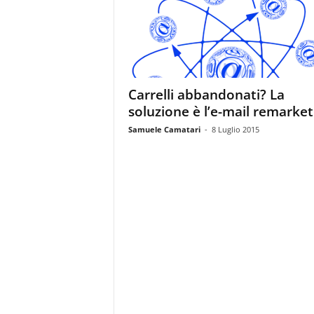
m
a
g
a
z
i
Carrelli abbandonati? La
n
soluzione è l’e-mail remarket
e
d
Samuele Camatari
-
8 Luglio 2015
e
i
p
r
o
f
e
s
s
i
o
n