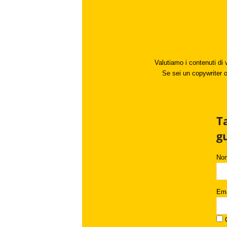
Valutiamo i contenuti di 
Se sei un copywriter o 
T
g
No
Ema
C