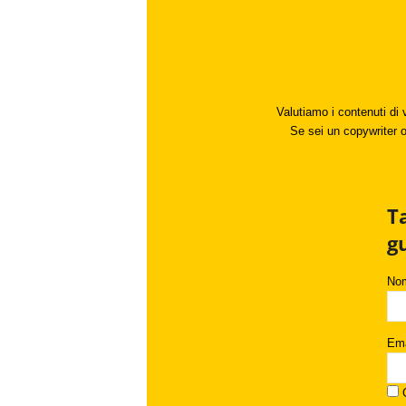
Valutiamo i contenuti di 
Se sei un copywriter o 
T
g
No
Ema
C