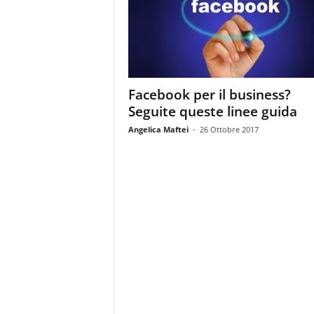
m
a
g
a
z
i
Facebook per il business?
n
Seguite queste linee guida
e
d
Angelica Maftei
-
26 Ottobre 2017
e
i
p
r
o
f
e
s
s
i
o
n