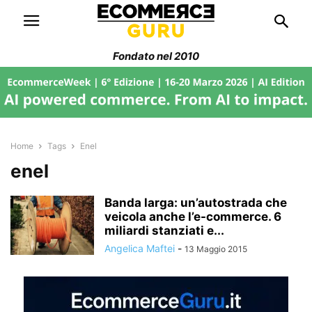
Fondato nel 2010
Home
Tags
Enel
enel
Banda larga: un’autostrada che
veicola anche l’e-commerce. 6
miliardi stanziati e...
Angelica Maftei
-
13 Maggio 2015