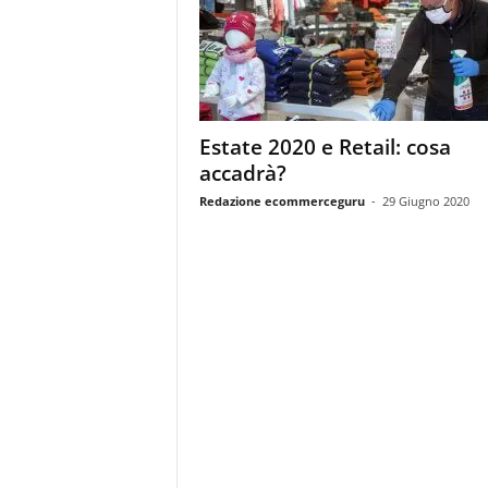
m
a
g
a
z
i
Estate 2020 e Retail: cosa
n
accadrà?
e
d
Redazione ecommerceguru
-
29 Giugno 2020
e
i
p
r
o
f
e
s
s
i
o
n