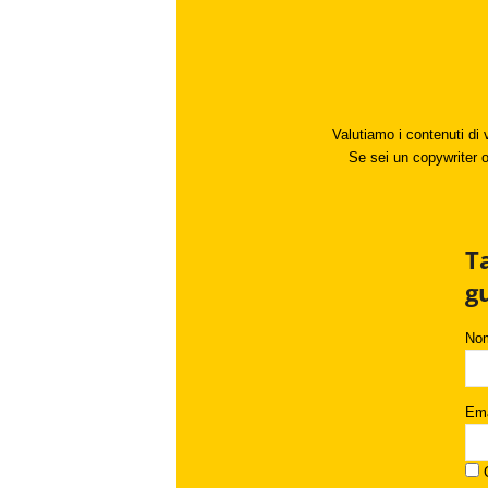
Valutiamo i contenuti di 
Se sei un copywriter o 
T
g
No
Ema
C