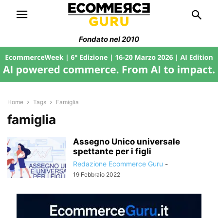
Fondato nel 2010
Home
Tags
Famiglia
famiglia
Assegno Unico universale
spettante per i figli
Redazione Ecommerce Guru
-
19 Febbraio 2022