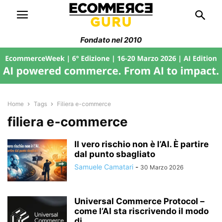
Fondato nel 2010
Home
Tags
Filiera e-commerce
filiera e-commerce
Il vero rischio non è l’AI. È partire
dal punto sbagliato
Samuele Camatari
-
30 Marzo 2026
Universal Commerce Protocol –
come l’AI sta riscrivendo il modo
di...