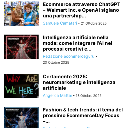
Ecommerce attraverso ChatGPT
– Walmart Inc. e OpenAI siglano
una partnership...
Samuele Camatari
-
21 Ottobre 2025
Intelligenza artificiale nella
moda: come integrare l’AI nei
processi creativi e...
Redazione ecommerceguru
-
20 Ottobre 2025
Certamente 2025:
neuromarketing e intelligenza
artificiale
Angelica Maftei
-
18 Ottobre 2025
Fashion & tech trends: il tema del
prossimo EcommerceDay Focus
–...