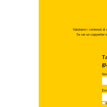
Valutiamo i contenuti di 
Se sei un copywriter o 
T
g
No
Ema
C