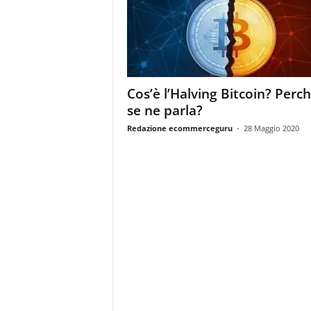
m
a
g
a
z
i
Cos’è l’Halving Bitcoin? Perc
n
se ne parla?
e
d
Redazione ecommerceguru
-
28 Maggio 2020
e
i
p
r
o
f
e
s
s
i
o
n