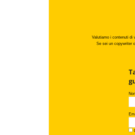
Valutiamo i contenuti di 
Se sei un copywriter o 
T
g
No
Ema
C