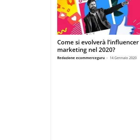
m
a
g
a
z
i
Come si evolverà l’influencer
n
marketing nel 2020?
e
d
Redazione ecommerceguru
-
14 Gennaio 2020
e
i
p
r
o
f
e
s
s
i
o
n