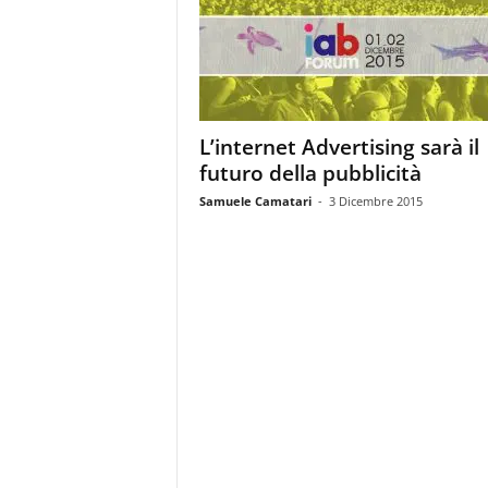
m
a
g
a
z
i
L’internet Advertising sarà il
n
futuro della pubblicità
e
d
Samuele Camatari
-
3 Dicembre 2015
e
i
p
r
o
f
e
s
s
i
o
n