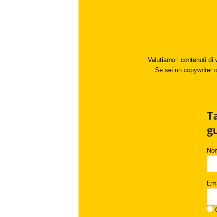
Valutiamo i contenuti di 
Se sei un copywriter o 
T
g
No
Ema
C