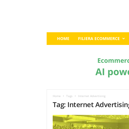
E
HOME
FILIERA ECOMMERCE
c
o
m
m
e
r
c
e
G
u
Home
Tags
Internet Advertising
r
Tag: Internet Advertisin
u
:
I
l