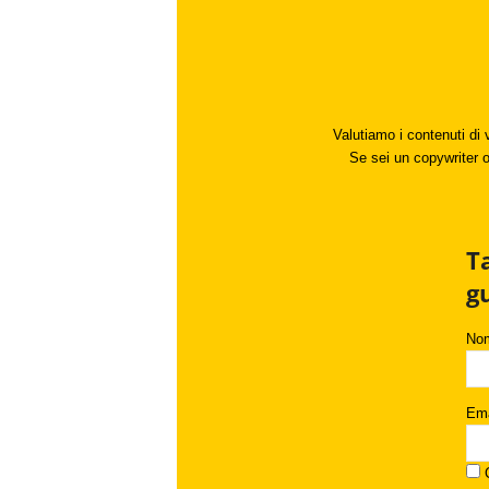
Valutiamo i contenuti di 
Se sei un copywriter o 
T
g
No
Ema
C