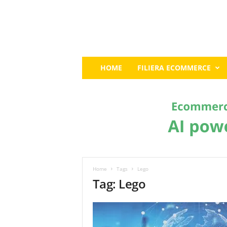
E
HOME
FILIERA ECOMMERCE
c
o
m
m
e
r
c
e
G
u
Home
Tags
Lego
r
Tag: Lego
u
:
I
l