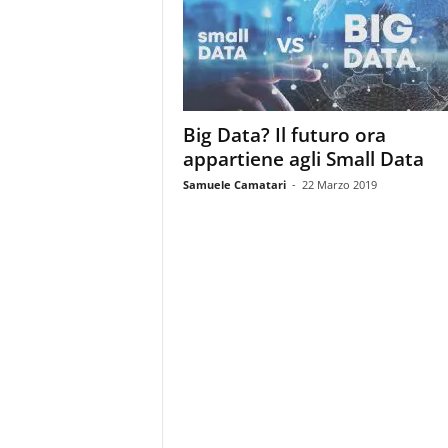
m
a
g
a
z
i
Big Data? Il futuro ora
n
appartiene agli Small Data
e
d
Samuele Camatari
-
22 Marzo 2019
e
i
p
r
o
f
e
s
s
i
o
n