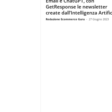
Email e ChatGPT, con
i
GetResponse le newsletter
s
t
create dall’Intelligenza Artific
i
Redazione Ecommerce Guru
-
27 Giugno 2023
d
e
l
l
'
e
-
c
o
m
m
e
r
c
e