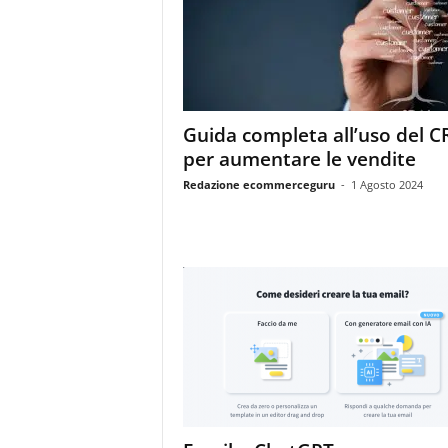
m
a
g
a
z
i
Guida completa all’uso del 
n
per aumentare le vendite
e
d
Redazione ecommerceguru
-
1 Agosto 2024
e
i
p
r
o
f
e
s
s
i
o
n