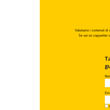
Valutiamo i contenuti di 
Se sei un copywriter o 
T
g
No
Ema
C