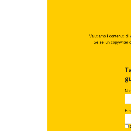
Valutiamo i contenuti di 
Se sei un copywriter o 
T
g
No
Ema
C