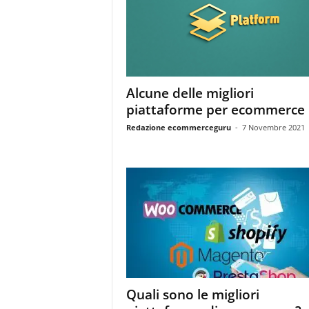
m
a
g
a
z
i
Alcune delle migliori
n
piattaforme per ecommerce
e
d
Redazione ecommerceguru
-
7 Novembre 2021
e
i
p
r
o
f
e
s
s
i
o
Quali sono le migliori
n