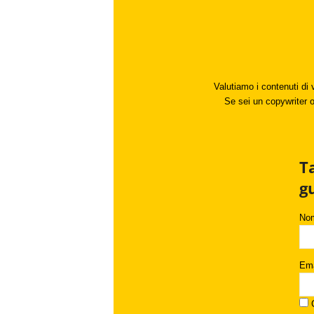
Valutiamo i contenuti di 
Se sei un copywriter o 
T
g
No
Ema
C