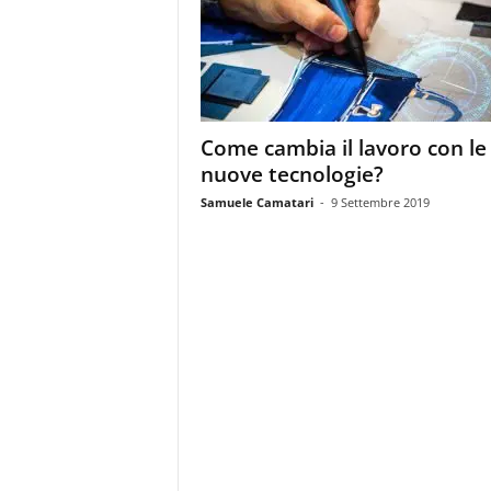
m
a
g
a
z
i
Come cambia il lavoro con le
n
nuove tecnologie?
e
d
Samuele Camatari
-
9 Settembre 2019
e
i
p
r
o
f
e
s
s
i
o
n