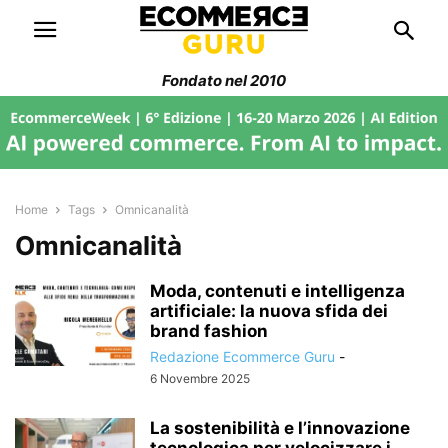
Fondato nel 2010
Home
Tags
Omnicanalità
Omnicanalità
Moda, contenuti e intelligenza
artificiale: la nuova sfida dei
brand fashion
Redazione Ecommerce Guru
-
6 Novembre 2025
La sostenibilità e l’innovazione
tecnologica per velocizzare i