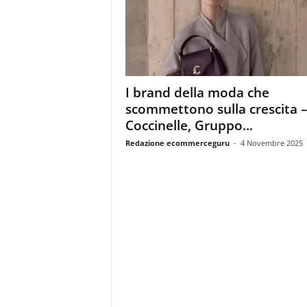
m
a
g
a
z
i
I brand della moda che
n
scommettono sulla crescita 
e
d
Coccinelle, Gruppo...
e
Redazione ecommerceguru
-
4 Novembre 2025
i
p
r
o
f
e
s
s
i
o
n