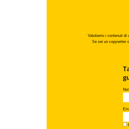
Valutiamo i contenuti di 
Se sei un copywriter o 
T
g
No
Ema
C