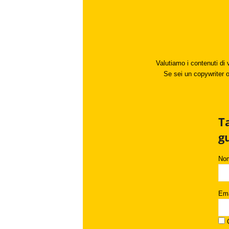
Valutiamo i contenuti di 
Se sei un copywriter o 
T
g
No
Ema
C