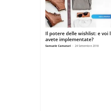
m
a
g
a
z
i
Il potere delle wishlist: e voi 
n
avete implementate?
e
d
Samuele Camatari
-
24 Settembre 2018
e
i
p
r
o
f
e
s
s
i
o
n