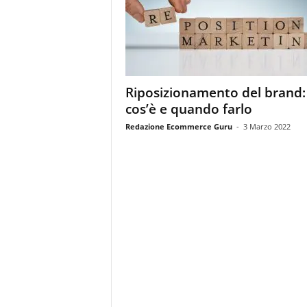
m
a
g
a
z
i
Riposizionamento del brand:
n
cos’è e quando farlo
e
d
Redazione Ecommerce Guru
-
3 Marzo 2022
e
i
p
r
o
f
e
s
s
i
o
n