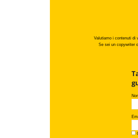
Valutiamo i contenuti di 
Se sei un copywriter o 
T
g
No
Ema
C