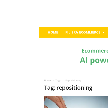
E
HOME
FILIERA ECOMMERCE
c
o
m
m
e
r
c
e
G
u
Home
Tags
Repositioning
r
Tag: repositioning
u
:
I
l