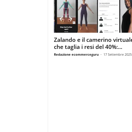
m
a
g
a
z
i
Zalando e il camerino virtual
n
che taglia i resi del 40%:...
e
d
Redazione ecommerceguru
-
17 Settembre 2025
e
i
p
r
o
f
e
s
s
i
o
n