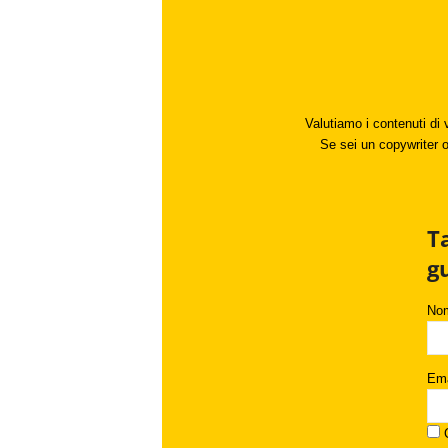
Valutiamo i contenuti di 
Se sei un copywriter o 
T
g
No
Ema
C