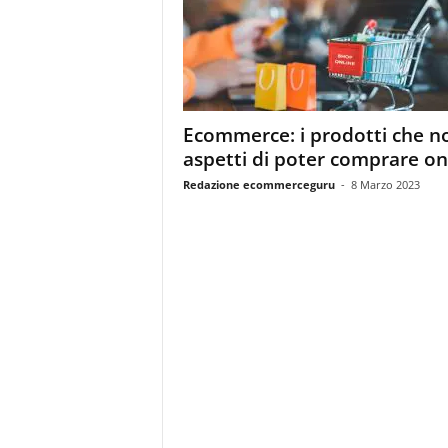
m
a
g
a
z
i
Ecommerce: i prodotti che no
n
aspetti di poter comprare on
e
d
Redazione ecommerceguru
-
8 Marzo 2023
e
i
p
r
o
f
e
s
s
i
o
n