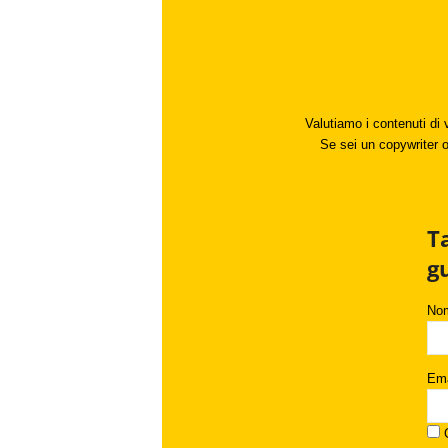
Valutiamo i contenuti di 
Se sei un copywriter o 
T
g
No
Ema
C