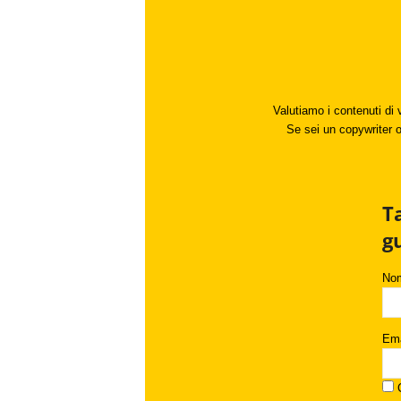
Valutiamo i contenuti di 
Se sei un copywriter o 
T
g
No
Ema
C