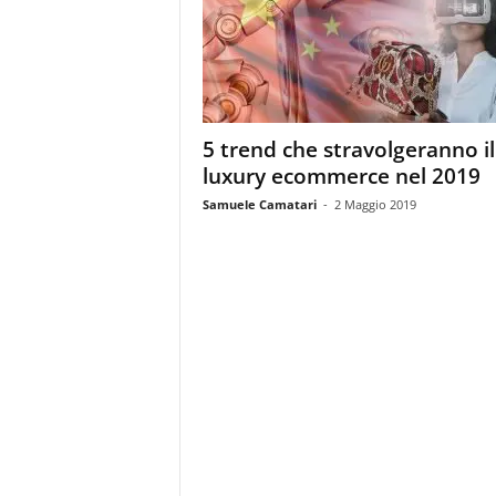
m
a
g
a
z
i
5 trend che stravolgeranno il
n
luxury ecommerce nel 2019
e
d
Samuele Camatari
-
2 Maggio 2019
e
i
p
r
o
f
e
s
s
i
o
n