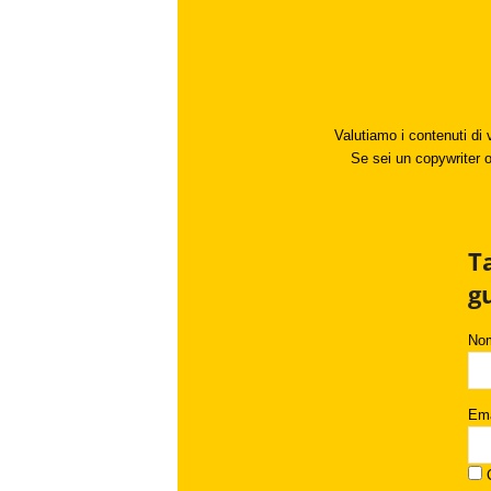
Valutiamo i contenuti di 
Se sei un copywriter o 
T
g
No
Ema
C