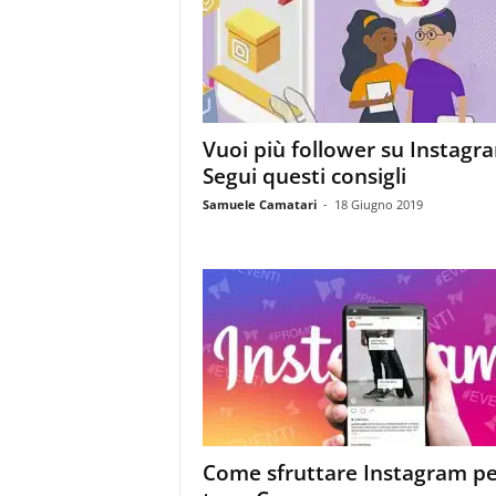
m
a
g
a
z
i
Vuoi più follower su Instagr
n
Segui questi consigli
e
d
Samuele Camatari
-
18 Giugno 2019
e
i
p
r
o
f
e
s
s
i
o
Come sfruttare Instagram per
n