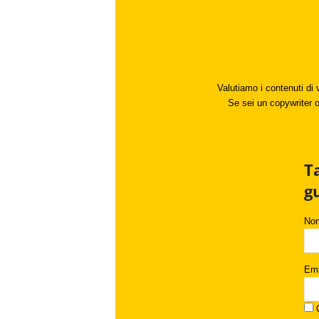
Valutiamo i contenuti di 
Se sei un copywriter o 
T
g
No
Ema
C