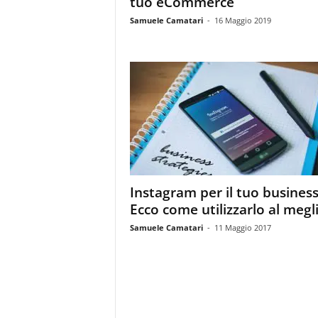
tuo eCommerce
i
s
Samuele Camatari
-
16 Maggio 2019
t
i
d
e
l
l
'
e
-
c
o
Instagram per il tuo busines
m
Ecco come utilizzarlo al megl
m
e
Samuele Camatari
-
11 Maggio 2017
r
c
e