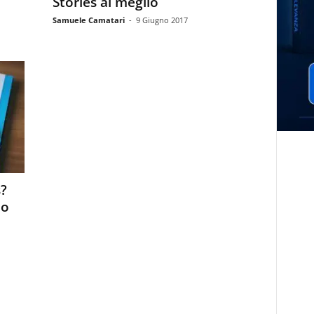
Stories al meglio
Samuele Camatari
-
9 Giugno 2017
s?
io