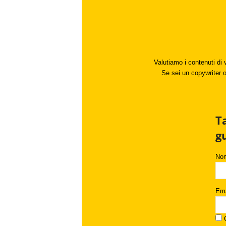
Valutiamo i contenuti di 
Se sei un copywriter o 
T
g
No
Ema
C