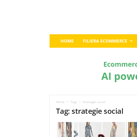
E
HOME
FILIERA ECOMMERCE
c
o
m
m
e
r
c
e
G
u
Home
Tags
Strategie social
r
Tag: strategie social
u
:
I
l