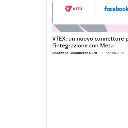
m
a
g
a
z
i
VTEX: un nuovo connettore 
n
l’integrazione con Meta
e
d
Redazione Ecommerce Guru
-
31 Agosto 2022
e
i
p
r
o
f
e
s
s
i
o
n