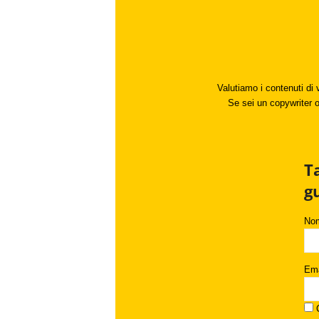
Valutiamo i contenuti di 
Se sei un copywriter o 
T
g
No
Ema
C