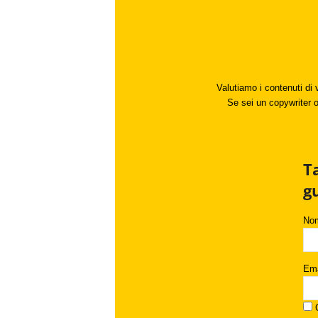
Valutiamo i contenuti di 
Se sei un copywriter o 
T
g
No
Ema
C