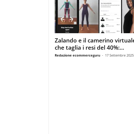
m
a
g
a
z
i
Zalando e il camerino virtual
n
che taglia i resi del 40%:...
e
d
Redazione ecommerceguru
-
17 Settembre 2025
e
i
p
r
o
f
e
s
s
i
o
n