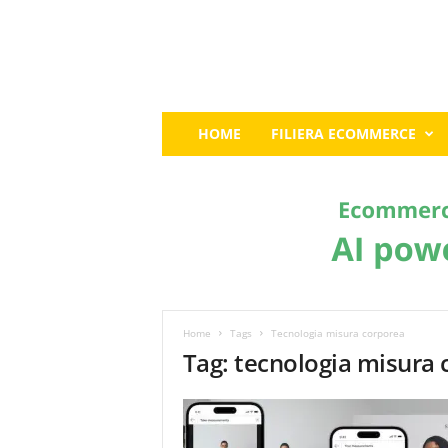
E
HOME
FILIERA ECOMMERCE
c
o
m
m
e
r
c
e
G
u
Home
Tags
Tecnologia misura corporea
r
Tag: tecnologia misura
u
:
I
l