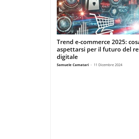
m
a
g
a
z
i
Trend e-commerce 2025: cos
n
aspettarsi per il futuro del re
e
d
digitale
e
Samuele Camatari
-
11 Dicembre 2024
i
p
r
o
f
e
s
s
i
o
n