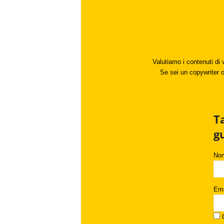
Valutiamo i contenuti di 
Se sei un copywriter o 
T
g
No
Ema
C