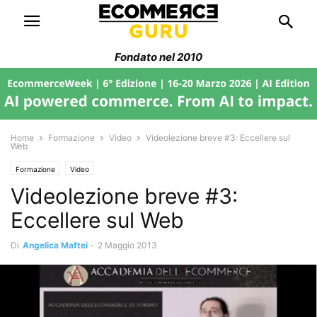
Fondato nel 2010
Home
Formazione
Video
Videolezione breve #3: Eccellere sul
Web
Formazione
Video
Videolezione breve #3:
Eccellere sul Web
Di
Angelica Maftei
-
2 Maggio 2013