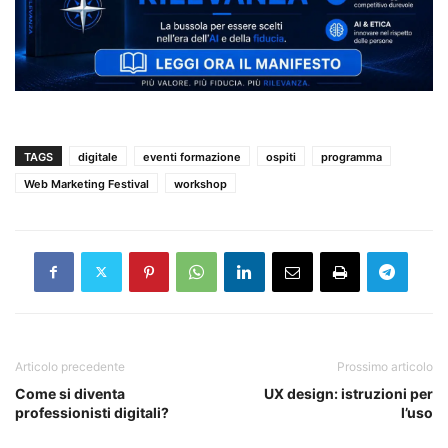
TAGS
digitale
eventi formazione
ospiti
programma
Web Marketing Festival
workshop
Articolo precedente
Prossimo articolo
Come si diventa
UX design: istruzioni per
professionisti digitali?
l’uso