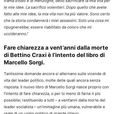
trama d’odio e di menzogne, devo sacrificare la mia vita per
le mie idee. La sacrifico volentieri. Dopo quello che avete
fatto alle mie idee, la mia vita non ha più valore. Sono certo
che la storia condannerà i miei assassini. Solo una cosa mi
ripugnerebbe; essere riabilitato da coloro che mi
uccideranno
.”
Fare chiarezza a vent’anni dalla morte
di Bettino Craxi è l’intento del libro di
Marcello Sorgi.
Tantissime domande ancora si alternano sulle vicende di
vita del leader politico, molte delle quali ancora senza
risposta. Il nuovo libro di Marcello Sorgi nasce proprio con
l’intento di fare chiarezza, o per lo meno di farne il più
possibile; restituendo a tutti – a vent’anni dalla morte del
leader socialista – un’immagine più umana, vulnerabile e
reale di un uomo politico di grande rilievo.