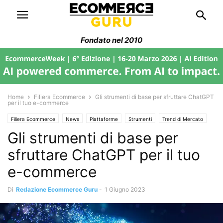
Fondato nel 2010
Home
Filiera Ecommerce
Gli strumenti di base per sfruttare ChatGPT
per il tuo e-commerce
Filiera Ecommerce
News
Piattaforme
Strumenti
Trend di Mercato
Gli strumenti di base per
sfruttare ChatGPT per il tuo
e-commerce
Di
Redazione Ecommerce Guru
-
1 Giugno 2023