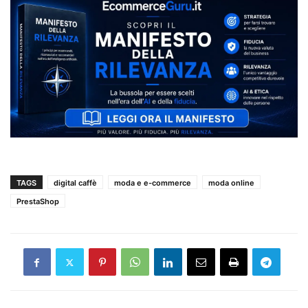
TAGS
digital caffè
moda e e-commerce
moda online
PrestaShop