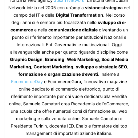
fonda la web agency
Jusan Network.
La storia della Jusan
Network inizia nel 2005 con un’ampia
visione strategica
nel
campo del IT e della
Digital Transformation
. Nel corso
degli anni si è sempre più focalizzata nello
sviluppo di e-
commerce
e nella
comunicazione digitale
diventando un
punto di riferimento importante per Istituzioni Nazionali e
Internazionali, Enti Governativi e multinazionali. Oggi
all’avanguardia anche per quanto riguarda discipline come
Graphic Design
,
Branding
,
Web Marketing
,
Social Media
Marketing
,
Content Marketing
,
sviluppo e strategie SEO
,
formazione
e
organizzazione d’eventi
. Insieme a
EcommerceDay
e EcommerceGuru, l’innovativo magazine
online dedicato al commercio elettronico, punto di
riferimento importante per chi vuole dedicarsi alla vendita
online, Samuele Camatari crea l’Accademia dell’eCommerce,
una scuola che offre numerosi corsi di formazione sul web
marketing e sulla vendita online. Samuele Camatari è
Presidente Turinin, docente IED, Enaip e formatore del top
management di importanti aziende italiane.