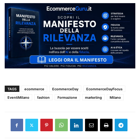
TAGS
ecommerce
EcommerceDay
EcommerceDayFocus
EventiMilano
fashion
Formazione
marketing
Milano